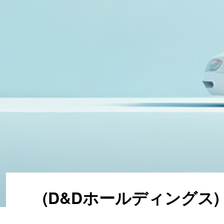
(
D
&
D
ホ
ー
ル
デ
ィ
ン
グ
ス
)