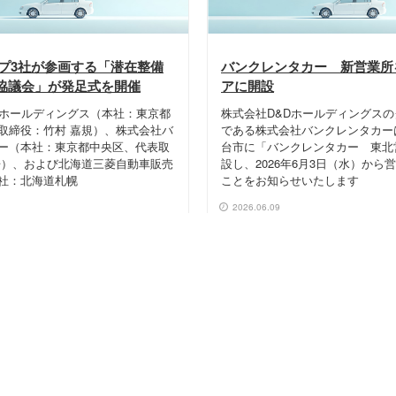
ープ3社が参画する「潜在整備
バンクレンタカー 新営業所
協議会」が発足式を開催
アに開設
Dホールディングス（本社：東京都
株式会社D&Dホールディングス
取締役：竹村 嘉規）、株式会社バ
である株式会社バンクレンタカー
ー（本社：東京都中央区、代表取
台市に「バンクレンタカー 東北
浩）、および北海道三菱自動車販売
設し、2026年6月3日（水）から
社：北海道札幌
ことをお知らせいたします
2026.06.09
ニュースリリース一覧