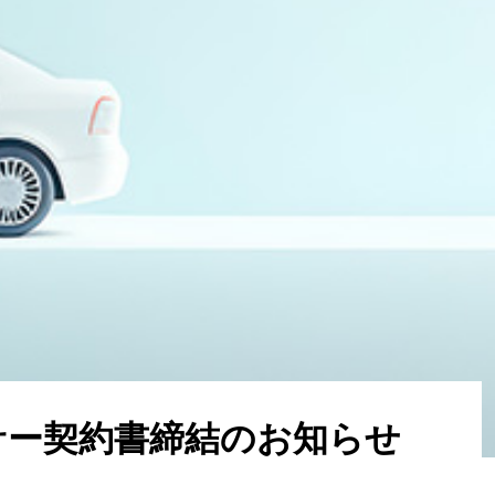
サ
ー
契
約
書
締
結
の
お
知
ら
せ