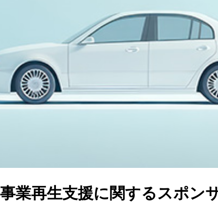
事
業
再
生
支
援
に
関
す
る
ス
ポ
ン